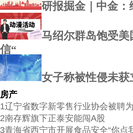
研报掘金｜中金：
马绍尔群岛饱受美
信“
女子称被性侵未获
房产
1
辽宁省数字新零售行业协会被聘
2
南存辉旗下正泰安能闯A股
3
青海省西宁市开展食品安全“你点