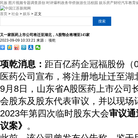
民族
图片
视频
专题
调查
原创
时评
爆料
政务
华侨
旅游
生活
校园
娱乐
房产
财经
汽车
教育
首页
>
社会
>
娱乐
> 正文
又一家医药上市公司将迁至湖北，A股鄂企将增至145家
2023-09-09 10:33:21
来源：
项乾
项乾消息：
距百亿药企冠福股份（00
医药公司宣布，将注册地址迁至湖
9月8日，山东省A股医药上市公司长
会股东及股东代表审议，并以现场
2023年第四次临时股东大会
审议通
议案》
。
此前，该公司曾发布公告称，鉴于