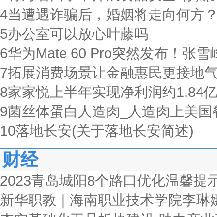
4
当遭遇诈骗后，婚姻将走向何方
5
办公室可以放心叶藤吗
6
华为Mate 60 Pro突然发布！张
7
拓展消费场景让金融惠民更接地
8
家家悦上半年实现净利润约1.84
9
菌丝体蛋白人造肉_人造肉上美国
10
落地长安(关于落地长安简述)
财经
2023青岛城阳8个路口优化温馨提
新华职教｜海南职业技术学院李琳